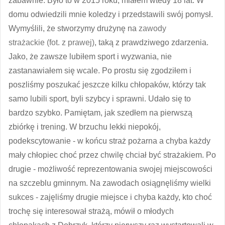
zabawnie. Było to w 2015 roku, miałem wtedy 18 lat. W
domu odwiedzili mnie koledzy i przedstawili swój pomysł.
Wymyślili, że stworzymy drużynę na
zawody
strażackie
(fot. z prawej)
, taką z prawdziwego zdarzenia.
Jako, że zawsze lubiłem sport i wyzwania, nie
zastanawiałem się wcale. Po prostu się zgodziłem i
poszliśmy poszukać jeszcze kilku chłopaków, którzy tak
samo lubili sport, byli szybcy i sprawni. Udało się to
bardzo szybko. Pamiętam, jak szedłem na pierwszą
zbiórkę i trening. W brzuchu lekki niepokój,
podekscytowanie - w końcu straż pożarna a chyba każdy
mały chłopiec choć przez chwilę chciał być strażakiem. Po
drugie - możliwość reprezentowania swojej miejscowości
na szczeblu gminnym. Na zawodach osiągnęliśmy wielki
sukces - zajęliśmy drugie miejsce i chyba każdy, kto choć
trochę się interesował strażą, mówił o młodych