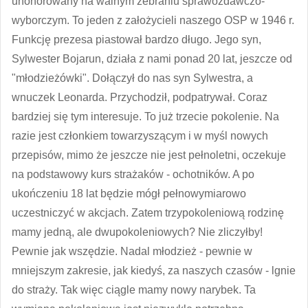
uhonorowany na walnym zebraniu sprawozdawczo-
wyborczym. To jeden z założycieli naszego OSP w 1946 r.
Funkcję prezesa piastował bardzo długo. Jego syn,
Sylwester Bojarun, działa z nami ponad 20 lat, jeszcze od
"młodzieżówki". Dołączył do nas syn Sylwestra, a
wnuczek Leonarda. Przychodził, podpatrywał. Coraz
bardziej się tym interesuje. To już trzecie pokolenie. Na
razie jest członkiem towarzyszącym i w myśl nowych
przepisów, mimo że jeszcze nie jest pełnoletni, oczekuje
na podstawowy kurs strażaków - ochotników. A po
ukończeniu 18 lat będzie mógł pełnowymiarowo
uczestniczyć w akcjach. Zatem trzypokoleniową rodzinę
mamy jedną, ale dwupokoleniowych? Nie zliczyłby!
Pewnie jak wszędzie. Nadal młodzież - pewnie w
mniejszym zakresie, jak kiedyś, za naszych czasów - lgnie
do straży. Tak więc ciągle mamy nowy narybek. Ta