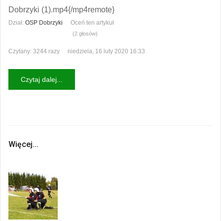
Dobrzyki (1).mp4{/mp4remote}
Dział:
OSP Dobrzyki
Oceń ten artykuł
(2 głosów)
Czytany: 3244 razy
niedziela, 16 luty 2020 16:33
Czytaj dalej...
Więcej...