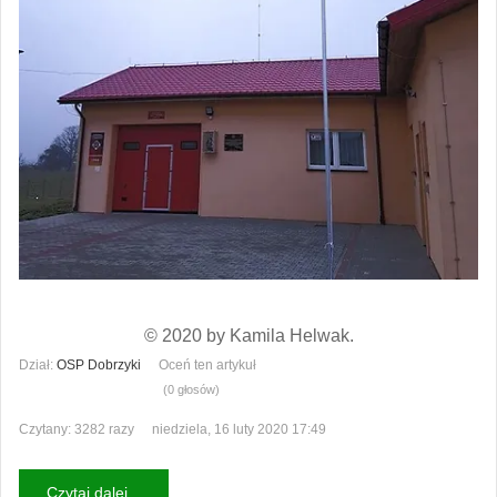
© 2020 by Kamila Helwak.
Dział:
OSP Dobrzyki
Oceń ten artykuł
(0 głosów)
Czytany: 3282 razy
niedziela, 16 luty 2020 17:49
Czytaj dalej...