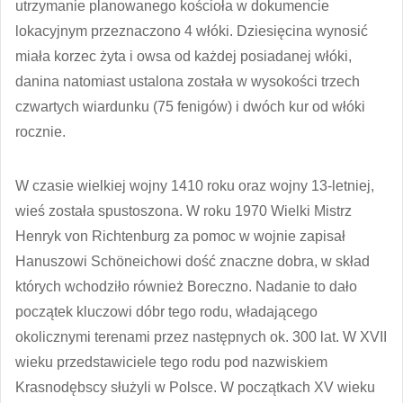
utrzymanie planowanego kościoła w dokumencie
lokacyjnym przeznaczono 4 włóki. Dziesięcina wynosić
miała korzec żyta i owsa od każdej posiadanej włóki,
danina natomiast ustalona została w wysokości trzech
czwartych wiardunku (75 fenigów) i dwóch kur od włóki
rocznie.
W czasie wielkiej wojny 1410 roku oraz wojny 13-letniej,
wieś została spustoszona. W roku 1970 Wielki Mistrz
Henryk von Richtenburg za pomoc w wojnie zapisał
Hanuszowi Schöneichowi dość znaczne dobra, w skład
których wchodziło również Boreczno. Nadanie to dało
początek kluczowi dóbr tego rodu, władającego
okolicznymi terenami przez następnych ok. 300 lat. W XVII
wieku przedstawiciele tego rodu pod nazwiskiem
Krasnodębscy służyli w Polsce. W początkach XV wieku