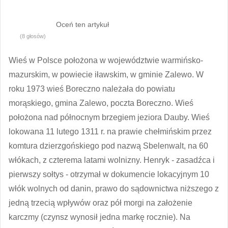
Oceń ten artykuł
(8 głosów)
Wieś w Polsce położona w województwie warmińsko-
mazurskim, w powiecie iławskim, w gminie Zalewo. W
roku 1973 wieś Boreczno należała do powiatu
morąskiego, gmina Zalewo, poczta Boreczno. Wieś
położona nad północnym brzegiem jeziora Dauby. Wieś
lokowana 11 lutego 1311 r. na prawie chełmińskim przez
komtura dzierzgońskiego pod nazwą Sbelenwalt, na 60
włókach, z czterema latami wolnizny. Henryk - zasadźca i
pierwszy sołtys - otrzymał w dokumencie lokacyjnym 10
włók wolnych od danin, prawo do sądownictwa niższego z
jedną trzecią wpływów oraz pół morgi na założenie
karczmy (czynsz wynosił jedna markę rocznie). Na