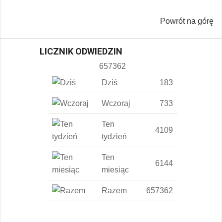
Powrót na górę
LICZNIK ODWIEDZIN
657362
Dziś
183
Wczoraj
733
Ten
4109
tydzień
Ten
6144
miesiąc
Razem
657362