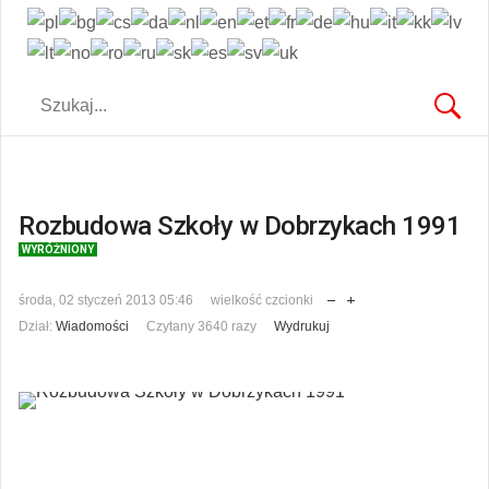
Rozbudowa Szkoły w Dobrzykach 1991
WYRÓŻNIONY
środa, 02 styczeń 2013 05:46
wielkość czcionki
Dział:
Wiadomości
Czytany 3640 razy
Wydrukuj